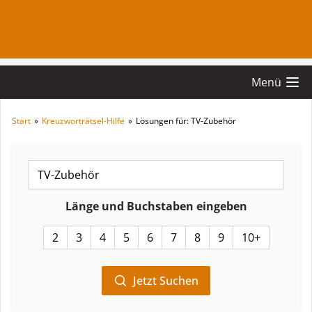
Menü
Start
»
Kreuzworträtsel-Hilfe
»
Lösungen für: TV-Zubehör
Länge und Buchstaben eingeben
2
3
4
5
6
7
8
9
10+
Jetzt Suchen