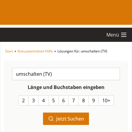
Menü
Start
»
Kreuzworträtsel-Hilfe
»
Lösungen für: umschalten (TV)
Länge und Buchstaben eingeben
2
3
4
5
6
7
8
9
10+
Jetzt Suchen