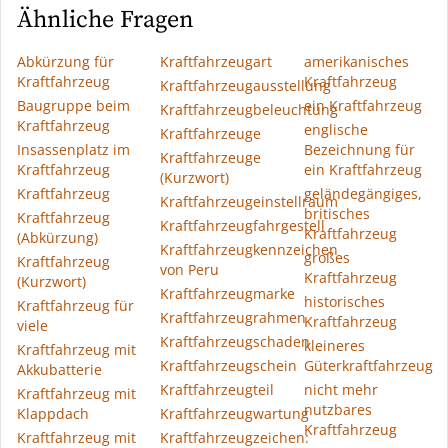
Ähnliche Fragen
Abkürzung für
Kraftfahrzeugart
amerikanisches
Kraftfahrzeug
Kraftfahrzeug
Kraftfahrzeugausstellung
Baugruppe beim
ein Kraftfahrzeug
Kraftfahrzeugbeleuchtung
Kraftfahrzeug
englische
Kraftfahrzeuge
Insassenplatz im
Bezeichnung für
Kraftfahrzeuge
Kraftfahrzeug
ein Kraftfahrzeug
(Kurzwort)
Kraftfahrzeug
geländegängiges,
Kraftfahrzeugeinstellraum
britisches
Kraftfahrzeug
Kraftfahrzeugfahrgestell
Kraftfahrzeug
(Abkürzung)
Kraftfahrzeugkennzeichen
großes
Kraftfahrzeug
von Peru
Kraftfahrzeug
(Kurzwort)
Kraftfahrzeugmarke
historisches
Kraftfahrzeug für
Kraftfahrzeugrahmen
Kraftfahrzeug
viele
Kraftfahrzeugschaden
kleineres
Kraftfahrzeug mit
Kraftfahrzeugschein
Güterkraftfahrzeug
Akkubatterie
Kraftfahrzeugteil
nicht mehr
Kraftfahrzeug mit
nutzbares
Klappdach
Kraftfahrzeugwartung
Kraftfahrzeug
Kraftfahrzeug mit
Kraftfahrzeugzeichen: