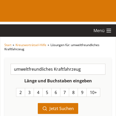
Menü
Start
»
Kreuzworträtsel-Hilfe
»
Lösungen für: umweltfreundliches
Kraftfahrzeug
Länge und Buchstaben eingeben
2
3
4
5
6
7
8
9
10+
Jetzt Suchen