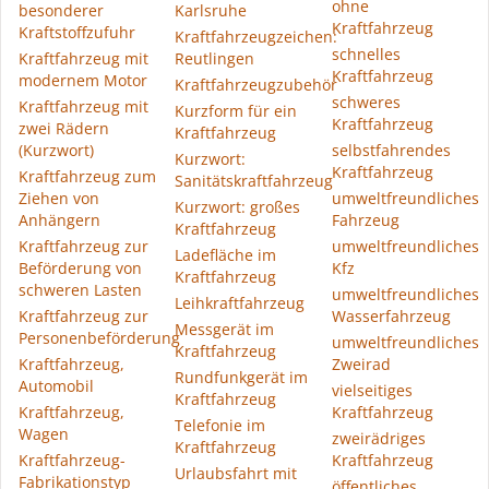
ohne
besonderer
Karlsruhe
Kraftfahrzeug
Kraftstoffzufuhr
Kraftfahrzeugzeichen:
schnelles
Kraftfahrzeug mit
Reutlingen
Kraftfahrzeug
modernem Motor
Kraftfahrzeugzubehör
schweres
Kraftfahrzeug mit
Kurzform für ein
Kraftfahrzeug
zwei Rädern
Kraftfahrzeug
(Kurzwort)
selbstfahrendes
Kurzwort:
Kraftfahrzeug
Kraftfahrzeug zum
Sanitätskraftfahrzeug
Ziehen von
umweltfreundliches
Kurzwort: großes
Anhängern
Fahrzeug
Kraftfahrzeug
Kraftfahrzeug zur
umweltfreundliches
Ladefläche im
Beförderung von
Kfz
Kraftfahrzeug
schweren Lasten
umweltfreundliches
Leihkraftfahrzeug
Kraftfahrzeug zur
Wasserfahrzeug
Messgerät im
Personenbeförderung
umweltfreundliches
Kraftfahrzeug
Kraftfahrzeug,
Zweirad
Rundfunkgerät im
Automobil
vielseitiges
Kraftfahrzeug
Kraftfahrzeug,
Kraftfahrzeug
Telefonie im
Wagen
zweirädriges
Kraftfahrzeug
Kraftfahrzeug-
Kraftfahrzeug
Urlaubsfahrt mit
Fabrikationstyp
öffentliches