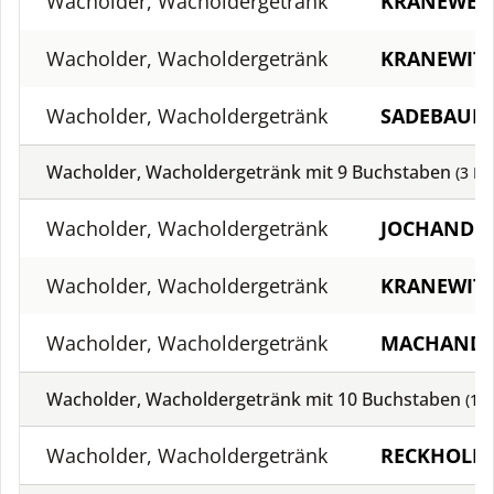
Wacholder, Wacholdergetränk
KRANEWET
Wacholder, Wacholdergetränk
KRANEWIT
Wacholder, Wacholdergetränk
SADEBAUM
Wacholder, Wacholdergetränk mit
9
Buchstaben
(
3
Lö
Wacholder, Wacholdergetränk
JOCHANDE
Wacholder, Wacholdergetränk
KRANEWIT
Wacholder, Wacholdergetränk
MACHANDE
Wacholder, Wacholdergetränk mit
10
Buchstaben
(
1
L
Wacholder, Wacholdergetränk
RECKHOLD