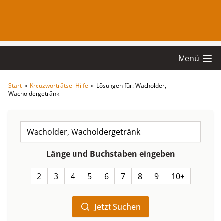
Menü
Start
»
Kreuzworträtsel-Hilfe
»
Lösungen für: Wacholder,
Wacholdergetränk
Länge und Buchstaben eingeben
2
3
4
5
6
7
8
9
10+
Jetzt Suchen