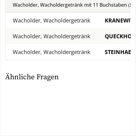
Wacholder, Wacholdergetränk mit
11
Buchstaben
(
3
L
Wacholder, Wacholdergetränk
KRANEWIT
Wacholder, Wacholdergetränk
QUECKHOL
Wacholder, Wacholdergetränk
STEINHAEG
Ähnliche Fragen