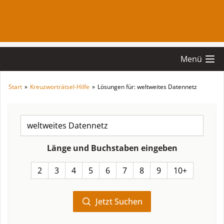
Menü
Start
»
Kreuzworträtsel-Hilfe
»
Lösungen für: weltweites Datennetz
Länge und Buchstaben eingeben
2
3
4
5
6
7
8
9
10+
Jetzt Suchen