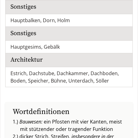
Sonstiges
Hauptbalken
,
Dorn
,
Holm
Sonstiges
Hauptgesims
,
Gebälk
Architektur
Estrich
,
Dachstube
,
Dachkammer
,
Dachboden
,
Boden
,
Speicher
,
Bühne
,
Unterdach
,
Söller
Wortdefinitionen
1.)
Bauwesen:
ein Pfosten mit vier Kanten, meist
mit stützender oder tragender Funktion
2.) dicker Strich, Streifen,
insbesondere in der