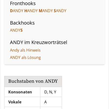
Fronthooks
D
ANDY
H
ANDY
M
ANDY
S
ANDY
Backhooks
ANDY
S
ANDY
im Kreuzworträtsel
Andy als Hinweis
ANDY als Lösung
Buchstaben von
ANDY
Konsonaten
D, N, Y
Vokale
A