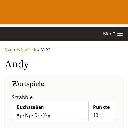
Menü
Start
»
Wörterbuch
»
ANDY
Andy
Wortspiele
Scrabble
Buchstaben
Punkte
A
- N
- D
- Y
13
1
1
1
10