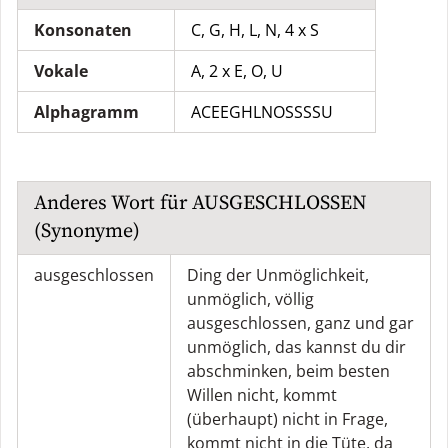
Konsonaten
C, G, H, L, N, 4 x S
Vokale
A, 2 x E, O, U
Alphagramm
ACEEGHLNOSSSSU
Anderes Wort für
AUSGESCHLOSSEN
(Synonyme)
ausgeschlossen
Ding der Unmöglichkeit
,
unmöglich
,
völlig
ausgeschlossen
,
ganz und gar
unmöglich
,
das kannst du dir
abschminken
,
beim besten
Willen nicht
,
kommt
(überhaupt) nicht in Frage
,
kommt nicht in die Tüte
,
da