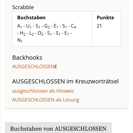
Scrabble
Buchstaben
Punkte
A
- U
- S
- G
- E
- S
- C
21
1
1
1
2
1
1
4
- H
- L
- O
- S
- S
- E
-
2
2
2
1
1
1
N
1
Backhooks
AUSGESCHLOSSEN
E
AUSGESCHLOSSEN
im Kreuzworträtsel
ausgeschlossen als Hinweis
AUSGESCHLOSSEN als Lösung
Buchstaben von
AUSGESCHLOSSEN