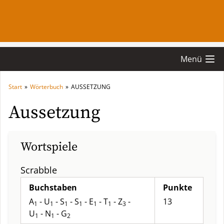
Menü
Start
»
Wörterbuch
»
AUSSETZUNG
Aussetzung
Wortspiele
Scrabble
Buchstaben
Punkte
A
- U
- S
- S
- E
- T
- Z
-
13
1
1
1
1
1
1
3
U
- N
- G
1
1
2