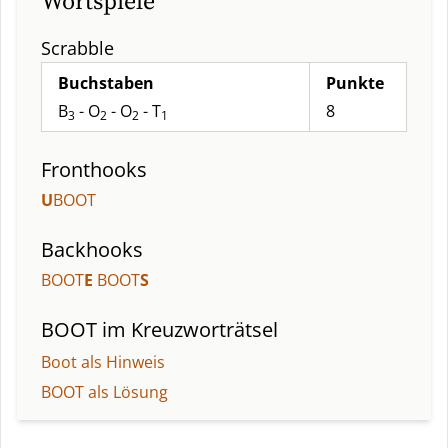
Wortspiele
Scrabble
Buchstaben
Punkte
B
- O
- O
- T
8
3
2
2
1
Fronthooks
U
BOOT
Backhooks
BOOT
E
BOOT
S
BOOT
im Kreuzworträtsel
Boot als Hinweis
BOOT als Lösung