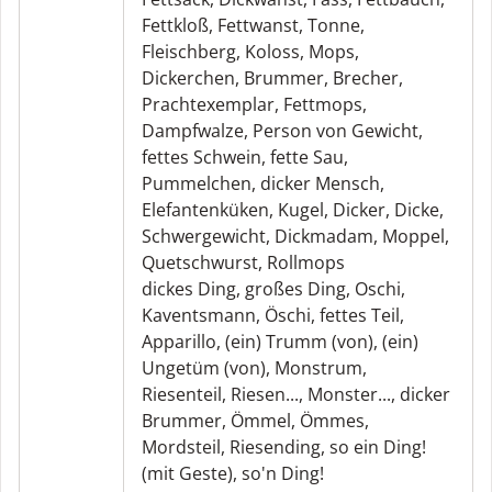
Fettkloß
,
Fettwanst
,
Tonne
,
Fleischberg
,
Koloss
,
Mops
,
Dickerchen
,
Brummer
,
Brecher
,
Prachtexemplar
,
Fettmops
,
Dampfwalze
,
Person von Gewicht
,
fettes Schwein
,
fette Sau
,
Pummelchen
,
dicker Mensch
,
Elefantenküken
,
Kugel
,
Dicker
,
Dicke
,
Schwergewicht
,
Dickmadam
,
Moppel
,
Quetschwurst
,
Rollmops
dickes Ding
,
großes Ding
,
Oschi
,
Kaventsmann
,
Öschi
,
fettes Teil
,
Apparillo
,
(ein) Trumm (von)
,
(ein)
Ungetüm (von)
,
Monstrum
,
Riesenteil
,
Riesen...
,
Monster...
,
dicker
Brummer
,
Ömmel
,
Ömmes
,
Mordsteil
,
Riesending
,
so ein Ding!
(mit Geste)
,
so'n Ding!