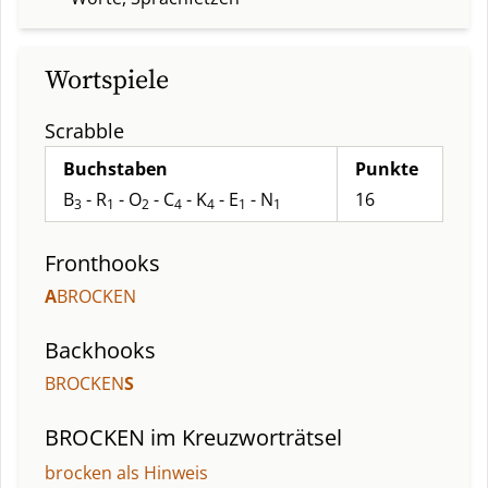
Wortspiele
Scrabble
Buchstaben
Punkte
B
- R
- O
- C
- K
- E
- N
16
3
1
2
4
4
1
1
Fronthooks
A
BROCKEN
Backhooks
BROCKEN
S
BROCKEN
im Kreuzworträtsel
brocken als Hinweis