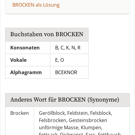
BROCKEN als Lösung
Buchstaben von
BROCKEN
Konsonaten
B, C, K, N, R
Vokale
E, O
Alphagramm
BCEKNOR
Anderes Wort für
BROCKEN
(Synonyme)
Brocken
Geröllblock
,
Feldstein
,
Felsblock
,
Felsbrocken
,
Gesteinsbrocken
unförmige Masse
,
Klumpen
,
Fettsack
,
Dickwanst
,
Fass
,
Fettbauch
,