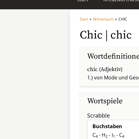
Start
»
Wörterbuch
»
CHIC
Chic | chic
Wortdefinition
chic (Adjektiv)
1.) von Mode und Ge
Wortspiele
Scrabble
Buchstaben
C
- H
- I
- C
4
2
1
4