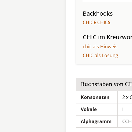
Backhooks
CHIC
E
CHIC
S
CHIC
im Kreuzwor
chic als Hinweis
CHIC als Lösung
Buchstaben von
C
Konsonaten
2 x 
Vokale
I
Alphagramm
CCH