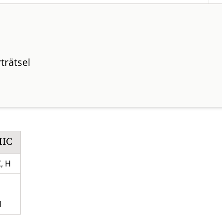
trätsel
HIC
C, H
I