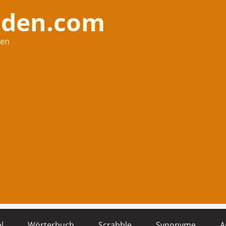
nden.com
hen
l
Wörterbuch
Scrabble
Synonyme
A