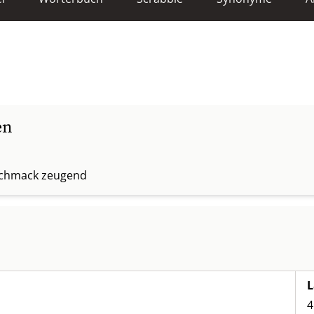
en
schmack zeugend
L
4