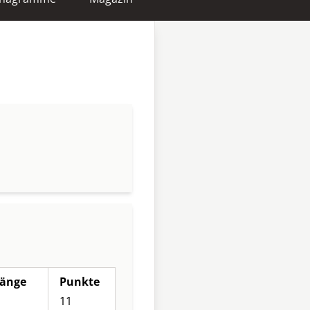
änge
Punkte
11