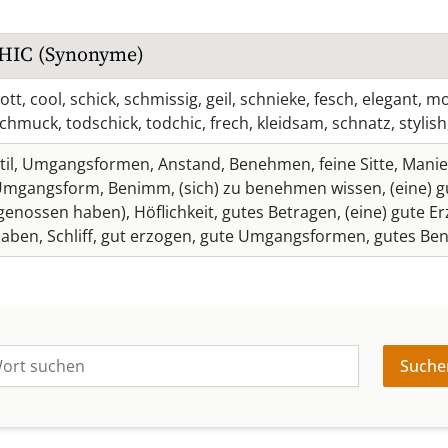
HIC
(Synonyme)
lott
,
cool
,
schick
,
schmissig
,
geil
,
schnieke
,
fesch
,
elegant
,
mo
schmuck
,
todschick
,
todchic
,
frech
,
kleidsam
,
schnatz
,
stylish
til
,
Umgangsformen
,
Anstand
,
Benehmen
,
feine Sitte
,
Manie
Umgangsform
,
Benimm
,
(sich) zu benehmen wissen
,
(eine) 
genossen haben)
,
Höflichkeit
,
gutes Betragen
,
(eine) gute E
haben
,
Schliff
,
gut erzogen
,
gute Umgangsformen
,
gutes Be
Suche