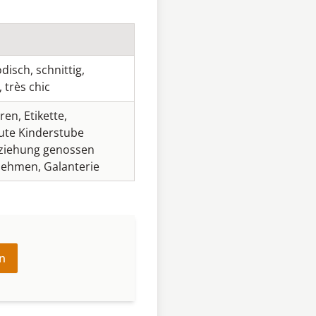
disch
,
schnittig
,
,
très chic
ren
,
Etikette
,
gute Kinderstube
rziehung genossen
nehmen
,
Galanterie
n