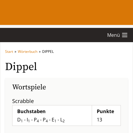
Menü
Start
»
Wörterbuch
»
DIPPEL
Dippel
Wortspiele
Scrabble
Buchstaben
Punkte
D
- I
- P
- P
- E
- L
13
1
1
4
4
1
2