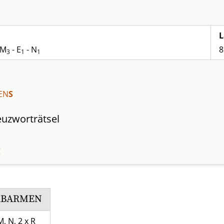
L
 M
- E
- N
8
3
1
1
EN
S
uzworträtsel
g
RBARMEN
M, N, 2 x R