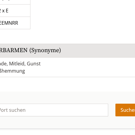
2 x E
EEMNRR
RBARMEN
(Synonyme)
ade
,
Mitleid
,
Gunst
ißhemmung
Suche