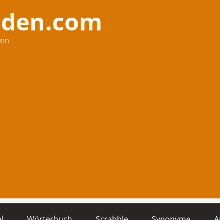
nden.com
hen
l
Wörterbuch
Scrabble
Synonyme
A