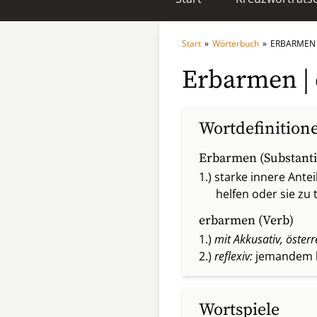
Start
»
Wörterbuch
»
ERBARMEN
Erbarmen |
Wortdefinition
Erbarmen (Substanti
1.) starke innere Ant
helfen oder sie zu 
erbarmen (Verb)
1.)
mit Akkusativ, österr
2.)
reflexiv:
jemandem he
Wortspiele