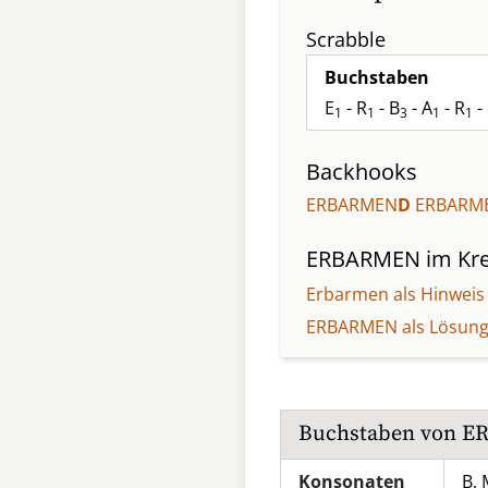
Scrabble
Buchstaben
E
- R
- B
- A
- R
-
1
1
3
1
1
Backhooks
ERBARMEN
D
ERBARM
ERBARMEN
im Kre
Erbarmen als Hinweis
ERBARMEN als Lösun
Buchstaben von
E
Konsonaten
B, 