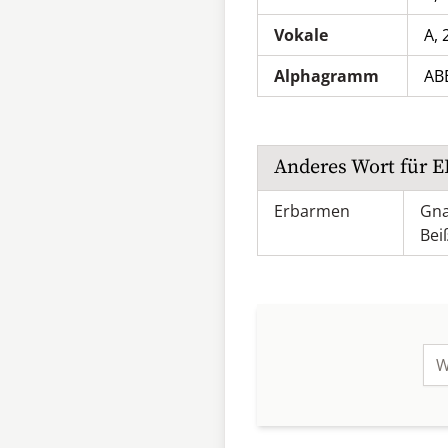
Vokale
A, 
Alphagramm
AB
Anderes Wort für
E
Erbarmen
Gn
Be