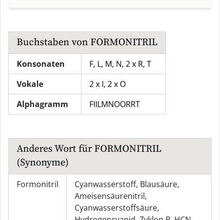
Buchstaben von
FORMONITRIL
Konsonaten
F, L, M, N, 2 x R, T
Vokale
2 x I, 2 x O
Alphagramm
FIILMNOORRT
Anderes Wort für
FORMONITRIL
(Synonyme)
Formonitril
Cyanwasserstoff
,
Blausäure
,
Ameisensäurenitril
,
Cyanwasserstoffsäure
,
Hydrogencyanid
,
Zyklon B
,
HCN