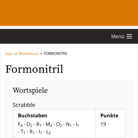
Menü
Start
»
Wörterbuch
»
FORMONITRIL
Formonitril
Wortspiele
Scrabble
Buchstaben
Punkte
F
- O
- R
- M
- O
- N
- I
19
4
2
1
3
2
1
1
- T
- R
- I
- L
1
1
1
2