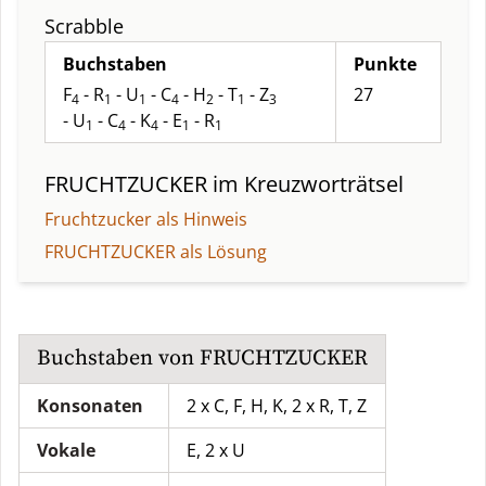
Scrabble
Buchstaben
Punkte
F
- R
- U
- C
- H
- T
- Z
27
4
1
1
4
2
1
3
- U
- C
- K
- E
- R
1
4
4
1
1
FRUCHTZUCKER
im Kreuzworträtsel
Fruchtzucker als Hinweis
FRUCHTZUCKER als Lösung
Buchstaben von
FRUCHTZUCKER
Konsonaten
2 x C, F, H, K, 2 x R, T, Z
Vokale
E, 2 x U