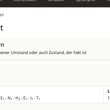
EIT
t
en
ebener Umstand oder auch Zustand, der Fakt ist
L
 E
- N
- H
- E
- I
- T
1
1
1
2
1
1
1