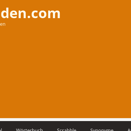
nden.com
hen
l
Wörterbuch
Scrabble
Synonyme
A