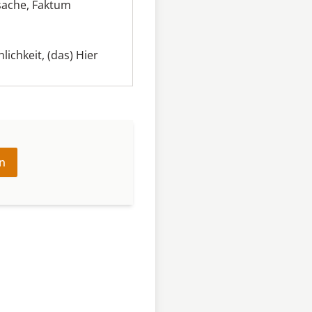
sache
,
Faktum
hlichkeit
,
(das) Hier
n