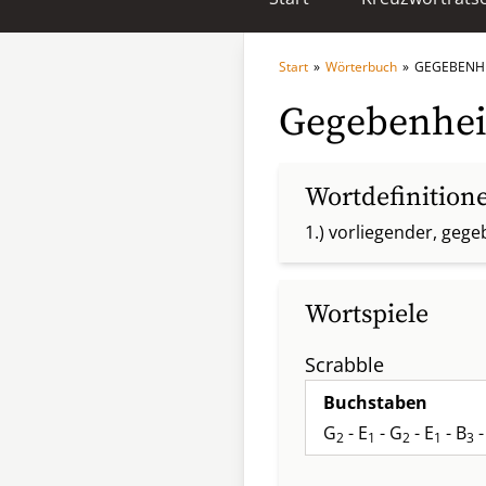
Start
»
Wörterbuch
»
GEGEBENH
Gegebenhei
Wortdefinition
1.) vorliegender, geg
Wortspiele
Scrabble
Buchstaben
G
- E
- G
- E
- B
-
2
1
2
1
3