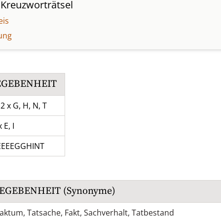
Kreuzworträtsel
eis
ung
EGEBENHEIT
 2 x G, H, N, T
x E, I
EEEEGGHINT
EGEBENHEIT
(Synonyme)
Faktum
,
Tatsache
,
Fakt
,
Sachverhalt
,
Tatbestand