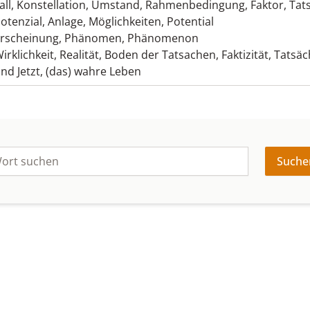
all
,
Konstellation
,
Umstand
,
Rahmenbedingung
,
Faktor
,
Tat
otenzial
,
Anlage
,
Möglichkeiten
,
Potential
rscheinung
,
Phänomen
,
Phänomenon
irklichkeit
,
Realität
,
Boden der Tatsachen
,
Faktizität
,
Tatsäc
nd Jetzt
,
(das) wahre Leben
Suche