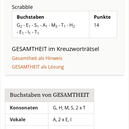
Scrabble
Buchstaben
Punkte
G
- E
- S
- A
- M
- T
- H
14
2
1
1
1
3
1
2
- E
- I
- T
1
1
1
GESAMTHEIT
im Kreuzworträtsel
Gesamtheit als Hinweis
GESAMTHEIT als Lösung
Buchstaben von
GESAMTHEIT
Konsonaten
G, H, M, S, 2 x T
Vokale
A, 2 x E, I