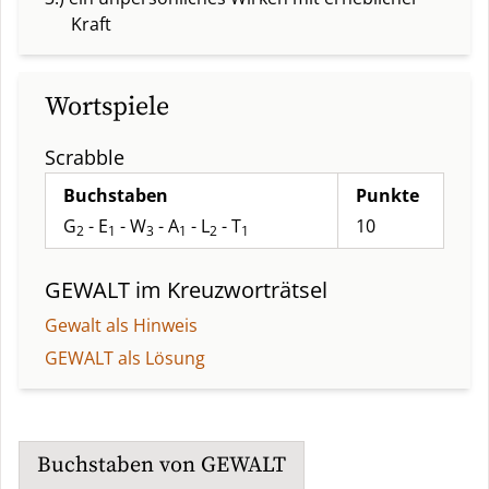
Kraft
Wortspiele
Scrabble
Buchstaben
Punkte
G
- E
- W
- A
- L
- T
10
2
1
3
1
2
1
GEWALT
im Kreuzworträtsel
Gewalt als Hinweis
GEWALT als Lösung
Buchstaben von
GEWALT