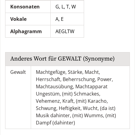
Konsonaten
G, L, T, W
Vokale
A, E
Alphagramm
AEGLTW
Anderes Wort für
GEWALT
(Synonyme)
Gewalt
Machtgefüge
,
Stärke
,
Macht
,
Herrschaft
,
Beherrschung
,
Power
,
Machtausübung
,
Machtapparat
Ungestüm
,
(mit) Schmackes
,
Vehemenz
,
Kraft
,
(mit) Karacho
,
Schwung
,
Heftigkeit
,
Wucht
,
(da ist)
Musik dahinter
,
(mit) Wumms
,
(mit)
Dampf (dahinter)