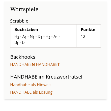
Wortspiele
Scrabble
Buchstaben
Punkte
H
- A
- N
- D
- H
- A
-
12
2
1
1
1
2
1
B
- E
3
1
Backhooks
HANDHABE
N
HANDHABE
T
HANDHABE
im Kreuzworträtsel
Handhabe als Hinweis
HANDHABE als Lösung