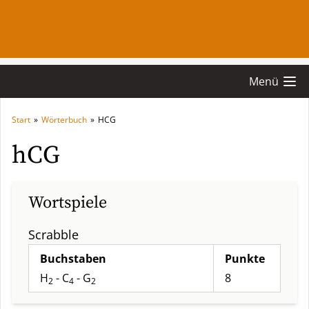
Menü
Start
»
Wörterbuch
»
HCG
hCG
Wortspiele
Scrabble
Buchstaben
Punkte
H
- C
- G
8
2
4
2