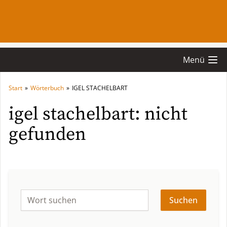
Menü
Start
»
Wörterbuch
»
IGEL STACHELBART
igel stachelbart: nicht
gefunden
Suchen