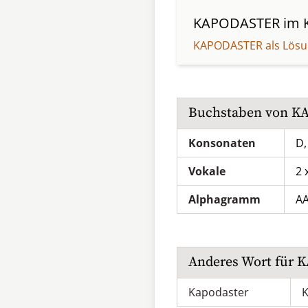
KAPODASTER
im K
KAPODASTER als Lös
Buchstaben von
K
Konsonaten
D,
Vokale
2 
Alphagramm
A
Anderes Wort für
K
Kapodaster