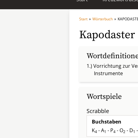
Start
»
Wörterbuch
»
KAPODAST
Kapodaster
Wortdefinition
1.) Vorrichtung zur V
Instrumente
Wortspiele
Scrabble
Buchstaben
K
- A
- P
- O
- D
-
4
1
4
2
1