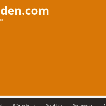
nden.com
hen
l
Wörterbuch
Scrabble
Synonyme
A