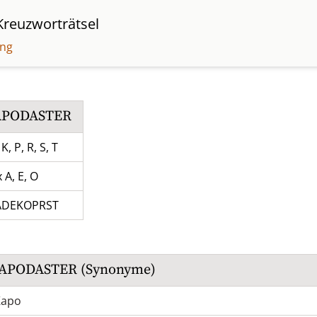
reuzworträtsel
ung
APODASTER
 K, P, R, S, T
x A, E, O
ADEKOPRST
APODASTER
(Synonyme)
Kapo