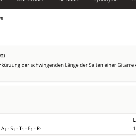
ER
en
erkürzung der schwingenden Länge der Saiten einer Gitarre 
L
 A
- S
- T
- E
- R
1
1
1
1
1
1