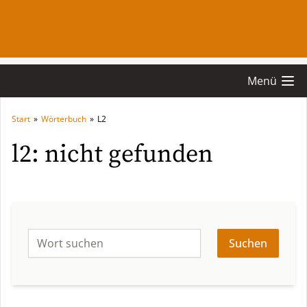
Menü
Start
»
Wörterbuch
»
L2
l2: nicht gefunden
Suchen