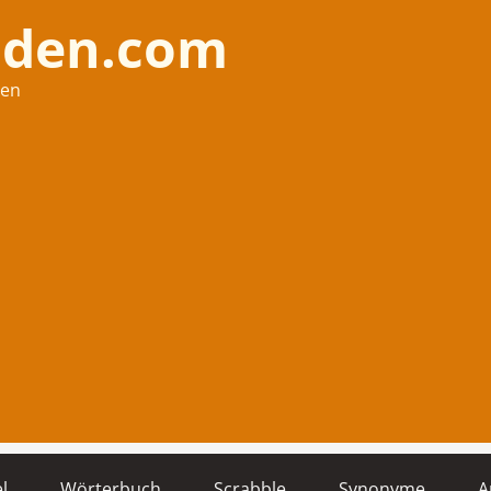
nden.com
hen
l
Wörterbuch
Scrabble
Synonyme
A