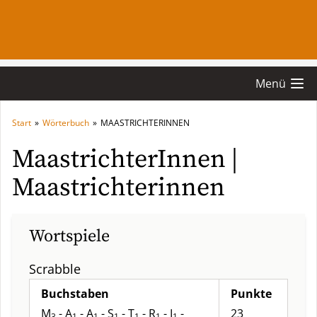
Menü
Start
»
Wörterbuch
»
MAASTRICHTERINNEN
MaastrichterInnen |
Maastrichterinnen
Wortspiele
Scrabble
Buchstaben
Punkte
M
- A
- A
- S
- T
- R
- I
-
23
3
1
1
1
1
1
1