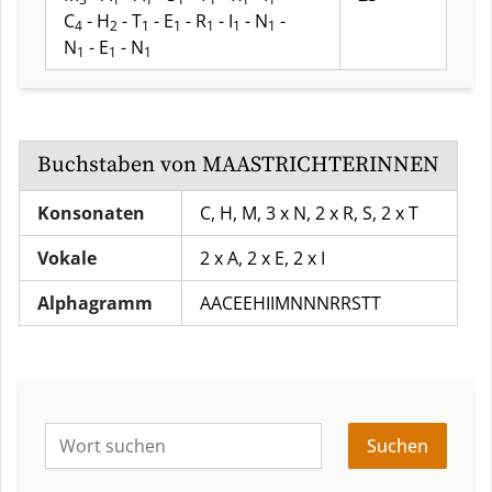
C
- H
- T
- E
- R
- I
- N
-
4
2
1
1
1
1
1
N
- E
- N
1
1
1
Buchstaben von
MAASTRICHTERINNEN
Konsonaten
C, H, M, 3 x N, 2 x R, S, 2 x T
Vokale
2 x A, 2 x E, 2 x I
Alphagramm
AACEEHIIMNNNRRSTT
Suchen