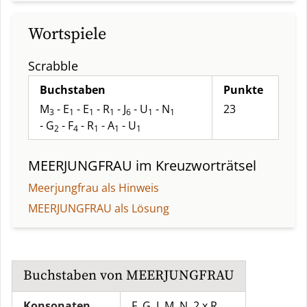
Wortspiele
Scrabble
Buchstaben
Punkte
M
- E
- E
- R
- J
- U
- N
23
3
1
1
1
6
1
1
- G
- F
- R
- A
- U
2
4
1
1
1
MEERJUNGFRAU
im Kreuzworträtsel
Meerjungfrau als Hinweis
MEERJUNGFRAU als Lösung
Buchstaben von
MEERJUNGFRAU
Konsonaten
F, G, J, M, N, 2 x R