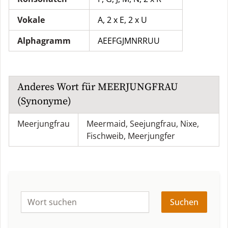
Vokale
A, 2 x E, 2 x U
Alphagramm
AEEFGJMNRRUU
Anderes Wort für
MEERJUNGFRAU
(Synonyme)
Meerjungfrau
Meermaid
,
Seejungfrau
,
Nixe
,
Fischweib
,
Meerjungfer
Suchen