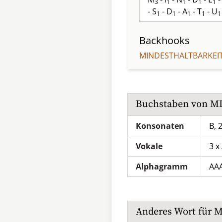
3
1
1
1
1
- S
- D
- A
- T
- U
1
1
1
1
1
Backhooks
MINDESTHALTBARKE
Buchstaben von
M
Konsonaten
B, 2
Vokale
3 x 
Alphagramm
AA
Anderes Wort für
M