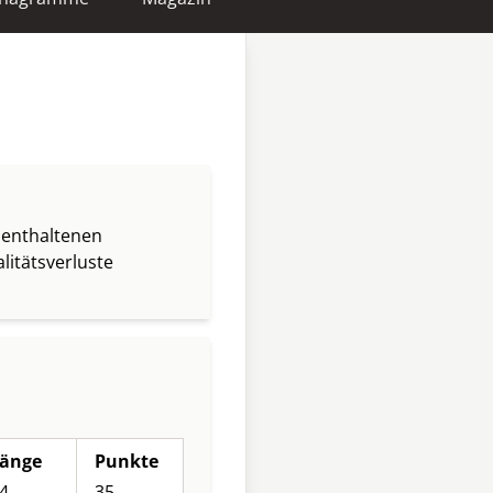
 enthaltenen
itätsverluste
änge
Punkte
4
35