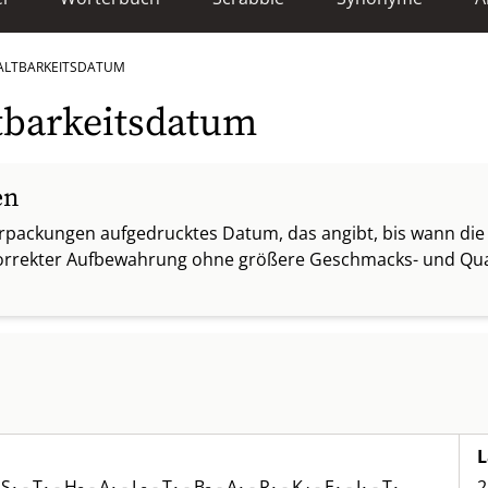
ALTBARKEITSDATUM
tbarkeitsdatum
en
erpackungen aufgedrucktes Datum, das angibt, bis wann die
korrekter Aufbewahrung ohne größere Geschmacks- und Qual
L
 S
- T
- H
- A
- L
- T
- B
- A
- R
- K
- E
- I
- T
2