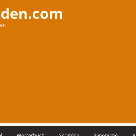
nden.com
hen
l
Wörterbuch
Scrabble
Synonyme
A