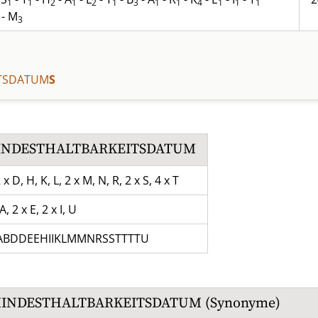
1
1
2
1
2
1
3
1
1
4
1
1
1
- M
3
ITSDATUM
S
INDESTHALTBARKEITSDATUM
 x D, H, K, L, 2 x M, N, R, 2 x S, 4 x T
A, 2 x E, 2 x I, U
ABDDEEHIIKLMMNRSSTTTTU
INDESTHALTBARKEITSDATUM
(Synonyme)