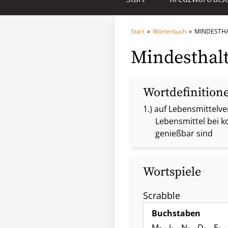
Start
»
Wörterbuch
»
MINDESTH
Mindesthal
Wortdefinition
1.) auf Lebensmittelv
Lebensmittel bei 
genießbar sind
Wortspiele
Scrabble
Buchstaben
M
- I
- N
- D
- E
-