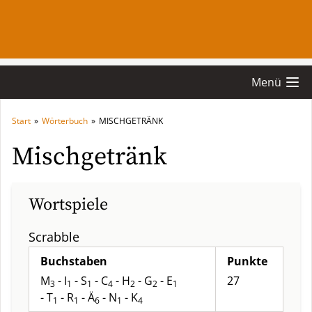
Menü
Start
»
Wörterbuch
»
MISCHGETRÄNK
Mischgetränk
Wortspiele
Scrabble
Buchstaben
Punkte
M
- I
- S
- C
- H
- G
- E
27
3
1
1
4
2
2
1
- T
- R
- Ä
- N
- K
1
1
6
1
4