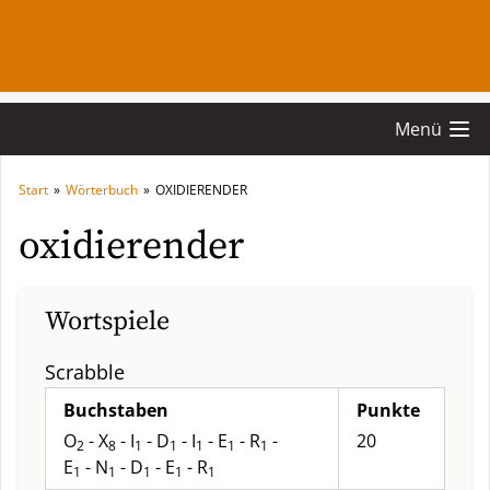
Menü
Start
»
Wörterbuch
»
OXIDIERENDER
oxidierender
Wortspiele
Scrabble
Buchstaben
Punkte
O
- X
- I
- D
- I
- E
- R
-
20
2
8
1
1
1
1
1
E
- N
- D
- E
- R
1
1
1
1
1