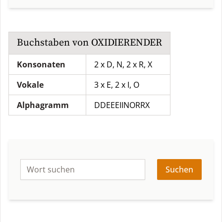
Buchstaben von
OXIDIERENDER
Konsonaten
2 x D, N, 2 x R, X
Vokale
3 x E, 2 x I, O
Alphagramm
DDEEEIINORRX
Suchen