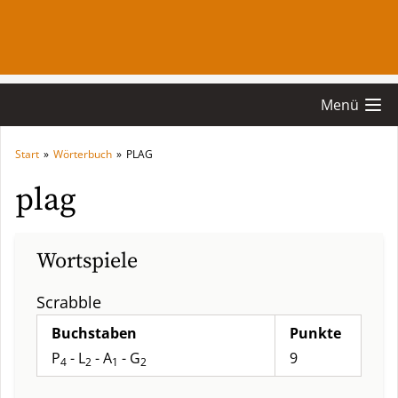
Menü
Start
»
Wörterbuch
»
PLAG
plag
Wortspiele
Scrabble
Buchstaben
Punkte
P
- L
- A
- G
9
4
2
1
2