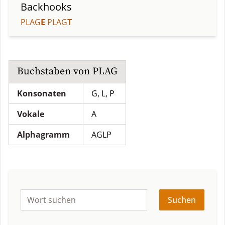
Backhooks
PLAG
E
PLAG
T
Buchstaben von
PLAG
Konsonaten
G, L, P
Vokale
A
Alphagramm
AGLP
Suchen