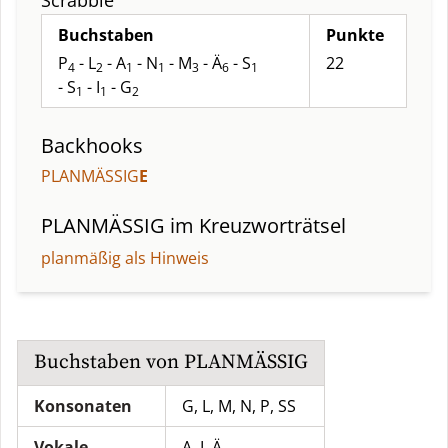
Scrabble
Buchstaben
Punkte
P
- L
- A
- N
- M
- Ä
- S
22
4
2
1
1
3
6
1
- S
- I
- G
1
1
2
Backhooks
PLANMÄSSIG
E
PLANMÄSSIG
im Kreuzworträtsel
planmäßig als Hinweis
Buchstaben von
PLANMÄSSIG
Konsonaten
G, L, M, N, P, SS
Vokale
A, I, Ä