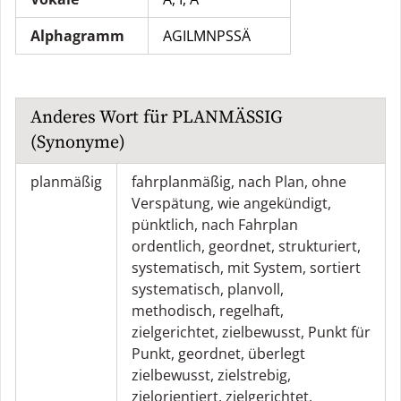
Alphagramm
AGILMNPSSÄ
Anderes Wort für
PLANMÄSSIG
(Synonyme)
planmäßig
fahrplanmäßig
,
nach Plan
,
ohne
Verspätung
,
wie angekündigt
,
pünktlich
,
nach Fahrplan
ordentlich
,
geordnet
,
strukturiert
,
systematisch
,
mit System
,
sortiert
systematisch
,
planvoll
,
methodisch
,
regelhaft
,
zielgerichtet
,
zielbewusst
,
Punkt für
Punkt
,
geordnet
,
überlegt
zielbewusst
,
zielstrebig
,
zielorientiert
,
zielgerichtet
,