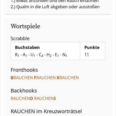
1.) etwas anzünden und den Rauch einatmen
2.) Qualm in die Luft abgeben oder ausstoßen
Wortspiele
Scrabble
Buchstaben
Punkte
R
- A
- U
- C
- H
- E
- N
11
1
1
1
4
2
1
1
Fronthooks
B
RAUCHEN
F
RAUCHEN
K
RAUCHEN
Backhooks
RAUCHEN
D
RAUCHEN
S
RAUCHEN
im Kreuzworträtsel