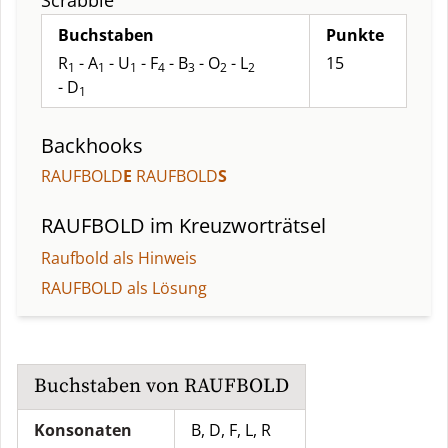
Scrabble
Buchstaben
Punkte
R
- A
- U
- F
- B
- O
- L
15
1
1
1
4
3
2
2
- D
1
Backhooks
RAUFBOLD
E
RAUFBOLD
S
RAUFBOLD
im Kreuzworträtsel
Raufbold als Hinweis
RAUFBOLD als Lösung
Buchstaben von
RAUFBOLD
Konsonaten
B, D, F, L, R