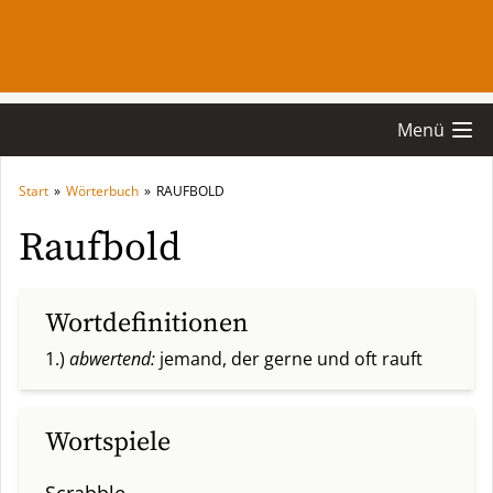
Menü
Start
»
Wörterbuch
»
RAUFBOLD
Raufbold
Wortdefinitionen
1.)
abwertend:
jemand, der gerne und oft rauft
Wortspiele