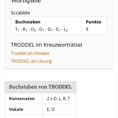
Wortspiele
Scrabble
Buchstaben
Punkte
T
- R
- O
- D
- D
- E
- L
9
1
1
2
1
1
1
2
TRODDEL
im Kreuzworträtsel
Troddel als Hinweis
TRODDEL als Lösung
Buchstaben von
TRODDEL
Konsonaten
2 x D, L, R, T
Vokale
E, O