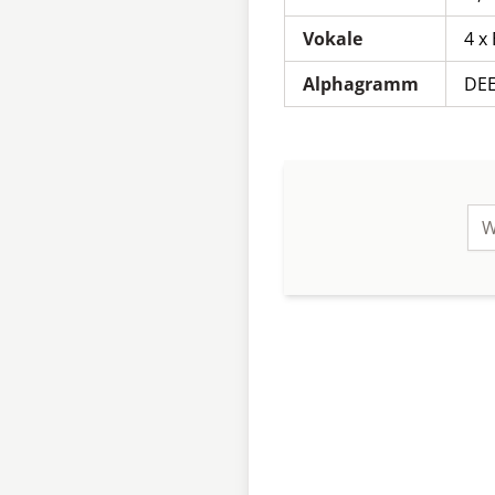
Vokale
4 x 
Alphagramm
DE