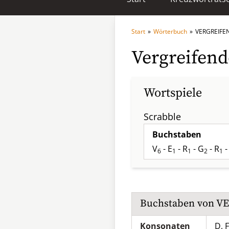
Start
»
Wörterbuch
»
VERGREIFE
Vergreifend
Wortspiele
Scrabble
Buchstaben
V
- E
- R
- G
- R
-
6
1
1
2
1
Buchstaben von
V
Konsonaten
D, F