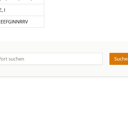
E, I
EEEFGINNRRV
Suche