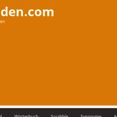
nden.com
hen
l
Wörterbuch
Scrabble
Synonyme
A