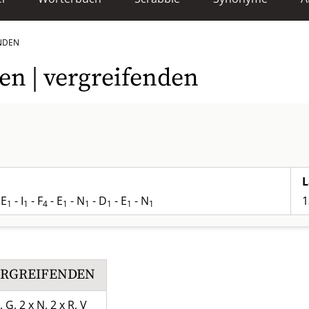
NDEN
en | vergreifenden
L
 E
- I
- F
- E
- N
- D
- E
- N
1
1
1
4
1
1
1
1
1
ERGREIFENDEN
, G, 2 x N, 2 x R, V