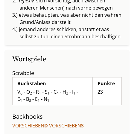
2.)
reflexiv:
sich (vorsichtig, auch zwischen
anderen Menschen) nach vorne bewegen
3.) etwas behaupten, was aber nicht den wahren
Grund/Anlass darstellt
4.) jemand anderes schicken, anstatt etwas
selbst zu tun, einen Strohmann beschäftigen
Wortspiele
Scrabble
Buchstaben
Punkte
V
- O
- R
- S
- C
- H
- I
-
23
6
2
1
1
4
2
1
E
- B
- E
- N
1
3
1
1
Backhooks
VORSCHIEBEN
D
VORSCHIEBEN
S