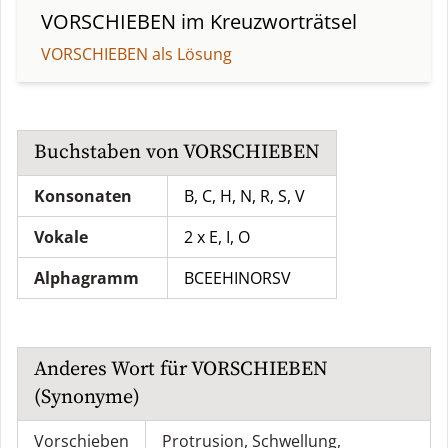
VORSCHIEBEN
im Kreuzworträtsel
VORSCHIEBEN als Lösung
Buchstaben von
VORSCHIEBEN
Konsonaten
B, C, H, N, R, S, V
Vokale
2 x E, I, O
Alphagramm
BCEEHINORSV
Anderes Wort für
VORSCHIEBEN
(Synonyme)
Vorschieben
Protrusion
,
Schwellung
,