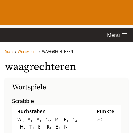
Menü
Start
»
Wörterbuch
»
WAAGRECHTEREN
waagrechteren
Wortspiele
Scrabble
Buchstaben
Punkte
W
- A
- A
- G
- R
- E
- C
20
3
1
1
2
1
1
4
- H
- T
- E
- R
- E
- N
2
1
1
1
1
1