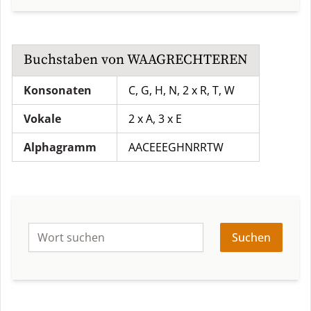
Buchstaben von
WAAGRECHTEREN
Konsonaten
C, G, H, N, 2 x R, T, W
Vokale
2 x A, 3 x E
Alphagramm
AACEEEGHNRRTW
Suchen