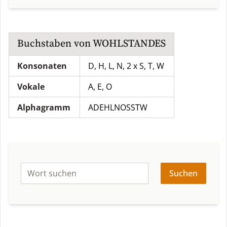
Buchstaben von
WOHLSTANDES
Konsonaten
D, H, L, N, 2 x S, T, W
Vokale
A, E, O
Alphagramm
ADEHLNOSSTW
Suchen