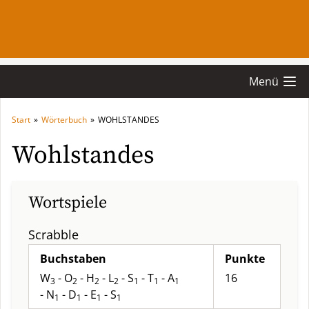
Menü
Start
»
Wörterbuch
»
WOHLSTANDES
Wohlstandes
Wortspiele
Scrabble
Buchstaben
Punkte
W
- O
- H
- L
- S
- T
- A
16
3
2
2
2
1
1
1
- N
- D
- E
- S
1
1
1
1