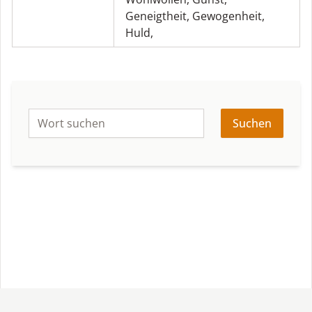
Geneigtheit
,
Gewogenheit
,
Huld
,
Suchen