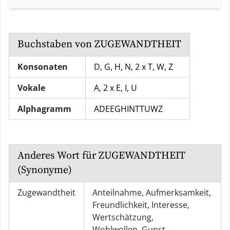
Buchstaben von
ZUGEWANDTHEIT
Konsonaten
D, G, H, N, 2 x T, W, Z
Vokale
A, 2 x E, I, U
Alphagramm
ADEEGHINTTUWZ
Anderes Wort für
ZUGEWANDTHEIT
(Synonyme)
Zugewandtheit
Anteilnahme
,
Aufmerksamkeit
,
Freundlichkeit
,
Interesse
,
Wertschätzung
,
Wohlwollen
,
Gunst
,