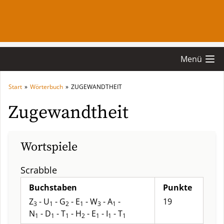
Menü
Start
»
Wörterbuch
»
ZUGEWANDTHEIT
Zugewandtheit
Wortspiele
Scrabble
Buchstaben
Punkte
Z
- U
- G
- E
- W
- A
-
19
3
1
2
1
3
1
N
- D
- T
- H
- E
- I
- T
1
1
1
2
1
1
1