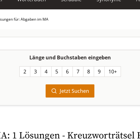
sungen für: Abgaben im MA
Länge und Buchstaben eingeben
2
3
4
5
6
7
8
9
10+
Jetzt Suchen
: 1 Lösungen - Kreuzworträtsel 