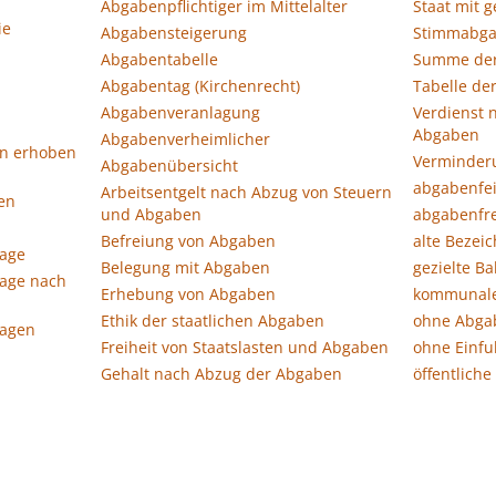
Abgabenpflichtiger im Mittelalter
Staat mit 
ie
Abgabensteigerung
Stimmabg
Abgabentabelle
Summe de
Abgabentag (Kirchenrecht)
Tabelle de
Abgabenveranlagung
Verdienst 
Abgaben
Abgabenverheimlicher
en erhoben
Verminder
Abgabenübersicht
abgabenfei
Arbeitsentgelt nach Abzug von Steuern
en
und Abgaben
abgabenfre
Befreiung von Abgaben
alte Bezei
age
Belegung mit Abgaben
gezielte B
age nach
Erhebung von Abgaben
kommunal
Ethik der staatlichen Abgaben
ohne Abga
agen
Freiheit von Staatslasten und Abgaben
ohne Einf
Gehalt nach Abzug der Abgaben
öffentlich