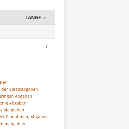
LÄNGE
7
aben
r der Staatsabgaben
eringen Abgaben
wenig Abgaben
Sozialabgaben
der Einnahmen, Abgaben
Stimmabgaben