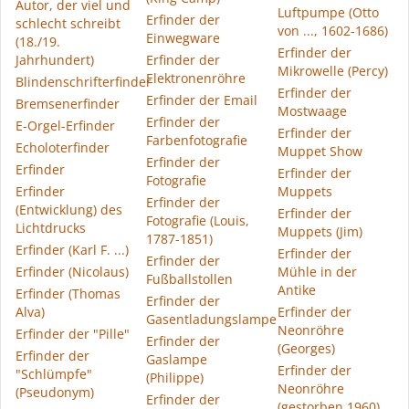
Autor, der viel und
Luftpumpe (Otto
Erfinder der
schlecht schreibt
von ..., 1602-1686)
Einwegware
(18./19.
Erfinder der
Jahrhundert)
Erfinder der
Mikrowelle (Percy)
Elektronenröhre
Blindenschrifterfinder
Erfinder der
Erfinder der Email
Bremsenerfinder
Mostwaage
Erfinder der
E-Orgel-Erfinder
Erfinder der
Farbenfotografie
Echoloterfinder
Muppet Show
Erfinder der
Erfinder
Erfinder der
Fotografie
Erfinder
Muppets
Erfinder der
(Entwicklung) des
Erfinder der
Fotografie (Louis,
Lichtdrucks
Muppets (Jim)
1787-1851)
Erfinder (Karl F. ...)
Erfinder der
Erfinder der
Erfinder (Nicolaus)
Mühle in der
Fußballstollen
Antike
Erfinder (Thomas
Erfinder der
Alva)
Erfinder der
Gasentladungslampe
Neonröhre
Erfinder der "Pille"
Erfinder der
(Georges)
Erfinder der
Gaslampe
Erfinder der
"Schlümpfe"
(Philippe)
Neonröhre
(Pseudonym)
Erfinder der
(gestorben 1960)