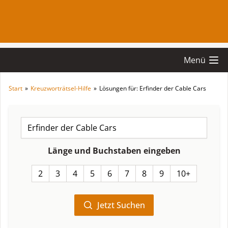
Menü
Start
»
Kreuzworträtsel-Hilfe
»
Lösungen für: Erfinder der Cable Cars
Länge und Buchstaben eingeben
2
3
4
5
6
7
8
9
10+
Jetzt Suchen