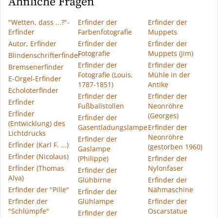
Ähnliche Fragen
"Wetten, dass ...?"-
Erfinder der
Erfinder der
Erfinder
Farbenfotografie
Muppets
Autor, Erfinder
Erfinder der
Erfinder der
Fotografie
Muppets (Jim)
Blindenschrifterfinder
Erfinder der
Erfinder der
Bremsenerfinder
Fotografie (Louis,
Mühle in der
E-Orgel-Erfinder
1787-1851)
Antike
Echoloterfinder
Erfinder der
Erfinder der
Erfinder
Fußballstollen
Neonröhre
Erfinder
(Georges)
Erfinder der
(Entwicklung) des
Gasentladungslampe
Erfinder der
Lichtdrucks
Neonröhre
Erfinder der
Erfinder (Karl F. ...)
(gestorben 1960)
Gaslampe
Erfinder (Nicolaus)
(Philippe)
Erfinder der
Erfinder (Thomas
Nylonfaser
Erfinder der
Alva)
Glühbirne
Erfinder der
Erfinder der "Pille"
Nähmaschine
Erfinder der
Erfinder der
Glühlampe
Erfinder der
"Schlümpfe"
Oscarstatue
Erfinder der