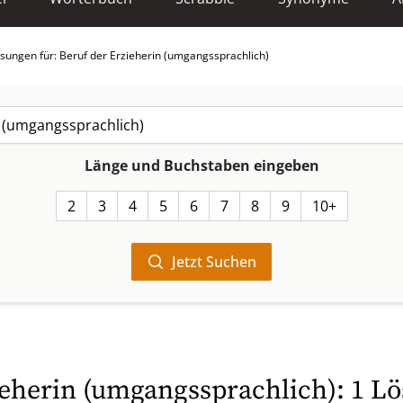
sungen für: Beruf der Erzieherin (umgangssprachlich)
Länge und Buchstaben eingeben
2
3
4
5
6
7
8
9
10+
Jetzt Suchen
ieherin (umgangssprachlich): 1 Lö