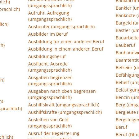
Bankfachm
lich)
(umgangssprachlich)
Bankier (u
rachlich)
Aufruhr, Aufregung
Banknote (
(umgangssprachlich)
Bargeld (u
ich)
Ausbeuter (umgangssprachlich)
Bastler (u
Ausbilder im Beruf
Bauarbeite
Ausbildung für einen anderen Beruf
ch)
Bauberuf
Ausbildung in einem anderen Beruf
Bauhandwe
Ausbildungsberuf
Beamtentit
Ausflucht, Ausrede
Befreier (
(umgangssprachlich)
Befähigung
Ausgaben begrenzen
h)
Behelf (um
(umgangssprachlich)
Belästigun
Ausgaben nach oben begrenzen
(umgangssprachlich)
Benzin (um
h)
Aushilfskraft (umgangssprachlich)
Berg (umga
prachlich)
Aushilfskräfte (umgangssprachlich)
Bergleute 
Ausleihen von Geld
Bergsteige
(umgangssprachlich)
Beruf
Ausruf der Begeisterung
Beruf (Film
hlich)