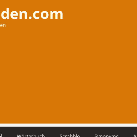
nden.com
hen
l
Wörterbuch
Scrabble
Synonyme
A