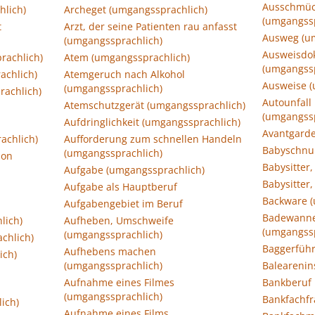
Ausschmüc
hlich)
Archeget (umgangssprachlich)
(umgangssp
t
Arzt, der seine Patienten rau anfasst
Ausweg (u
(umgangssprachlich)
Ausweisdo
rachlich)
Atem (umgangssprachlich)
(umgangssp
achlich)
Atemgeruch nach Alkohol
Ausweise (
(umgangssprachlich)
rachlich)
Autounfall
Atemschutzgerät (umgangssprachlich)
(umgangssp
Aufdringlichkeit (umgangssprachlich)
Avantgarde
achlich)
Aufforderung zum schnellen Handeln
Babyschnul
(umgangssprachlich)
ion
Babysitter,
Aufgabe (umgangssprachlich)
Babysitter,
Aufgabe als Hauptberuf
Backware (
Aufgabengebiet im Beruf
Badewanne 
lich)
Aufheben, Umschweife
(umgangssp
(umgangssprachlich)
chlich)
Baggerführ
Aufhebens machen
ich)
(umgangssprachlich)
Balearenin
Aufnahme eines Filmes
Bankberuf
(umgangssprachlich)
Bankfachfr
ich)
Aufnahme eines Films