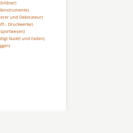
tbildner)
ikinstrumente)
sterer und Dekorateur)
ift-, Druckwerke)
nsportwesen)
ötigt Nadel und Faden)
ggers