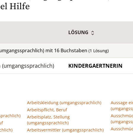
el Hilfe
LÖSUNG
 (umgangssprachlich) mit
16
Buchstaben
(
1
Lösung)
n (umgangssprachlich)
KINDERGAERTNERIN
Arbeitskleidung (umgangssprachlich)
Aussage ei
(umgangssp
Arbeitspflicht, Beruf
prachlich)
Ausschmüc
Arbeitsplatz, Stellung
(umgangssp
uf
(umgangssprachlich)
Ausschmüc
chlich)
Arbeitsvermittler (umgangssprachlich)