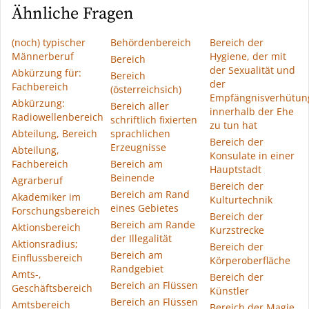
Ähnliche Fragen
(noch) typischer
Behördenbereich
Bereich der
Männerberuf
Hygiene, der mit
Bereich
der Sexualität und
Abkürzung für:
Bereich
der
Fachbereich
(österreichsich)
Empfängnisverhütun
Abkürzung:
Bereich aller
innerhalb der Ehe
Radiowellenbereich
schriftlich fixierten
zu tun hat
Abteilung, Bereich
sprachlichen
Bereich der
Erzeugnisse
Abteilung,
Konsulate in einer
Fachbereich
Bereich am
Hauptstadt
Beinende
Agrarberuf
Bereich der
Bereich am Rand
Akademiker im
Kulturtechnik
eines Gebietes
Forschungsbereich
Bereich der
Bereich am Rande
Aktionsbereich
Kurzstrecke
der Illegalität
Aktionsradius;
Bereich der
Bereich am
Einflussbereich
Körperoberfläche
Randgebiet
Amts-,
Bereich der
Bereich an Flüssen
Geschäftsbereich
Künstler
Bereich an Flüssen
Amtsbereich
Bereich der Magie