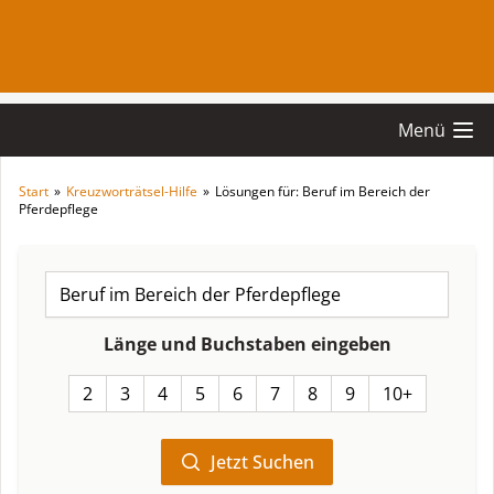
Menü
Start
»
Kreuzworträtsel-Hilfe
»
Lösungen für: Beruf im Bereich der
Pferdepflege
Länge und Buchstaben eingeben
2
3
4
5
6
7
8
9
10+
Jetzt Suchen