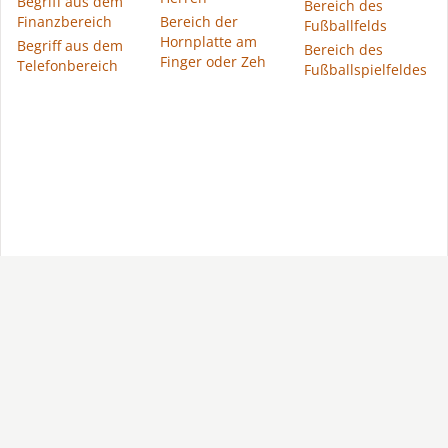
Begriff aus dem
Bereich des
Finanzbereich
Bereich der
Fußballfelds
Hornplatte am
Begriff aus dem
Bereich des
Finger oder Zeh
Telefonbereich
Fußballspielfeldes