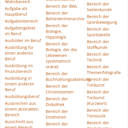
Wohnbereich
Bereich der
Bereich der BWL
Aufgabe als
Seelenkunde
Bereich der
Hauptberuf
Bereich der
Behördenhierarchie
Aufgabenbereich
Sportbewegung
Bereich der
Aufgabengebiet
Bereich der
Biologie,
im Beruf
Sporttabelle
Hippologie
Ausbilder im Beruf
Bereich der
Bereich der
Ausbildung für
Stoffkunde
Biologie, der die
einen anderen
Bereich der
Lebewesen
Beruf
Technik
systematisch
Ausbildung im
ordnet
Bereich der
Finanzbereich
Themenfotografie
Bereich der
Ausbildung in
Buchhaltungsabteilung
Bereich der
einem anderen
Tonkunst
Bereich der
Beruf
Chromosomen
Bereich der
Ausbildungsberuf
Tonkunst
Bereich der
Ausbrechen aus
(Kurzwort)
Diskothek
einem abstrakten
Bereich der
Bereich der
Bereich
Tonmusik
Emotionen
Ausschnitt aus
Bereich der
Bereich der
einem Bereich