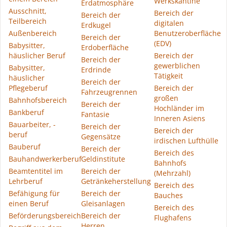
Werkskantine
Erdatmosphäre
Ausschnitt,
Bereich der
Bereich der
Teilbereich
digitalen
Erdkugel
Außenbereich
Benutzeroberfläche
Bereich der
(EDV)
Babysitter,
Erdoberfläche
häuslicher Beruf
Bereich der
Bereich der
gewerblichen
Babysitter,
Erdrinde
Tätigkeit
häuslicher
Bereich der
Pflegeberuf
Bereich der
Fahrzeugrennen
großen
Bahnhofsbereich
Bereich der
Hochländer im
Bankberuf
Fantasie
Inneren Asiens
Bauarbeiter, -
Bereich der
Bereich der
beruf
Gegensätze
irdischen Lufthülle
Bauberuf
Bereich der
Bereich des
Bauhandwerkerberuf
Geldinstitute
Bahnhofs
Beamtentitel im
Bereich der
(Mehrzahl)
Lehrberuf
Getränkeherstellung
Bereich des
Befähigung für
Bereich der
Bauches
einen Beruf
Gleisanlagen
Bereich des
Beförderungsbereich
Bereich der
Flughafens
Herren