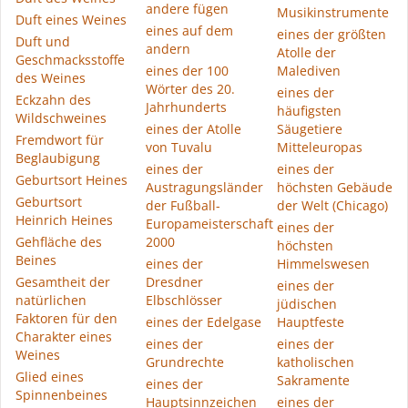
andere fügen
Musikinstrumente
Duft eines Weines
eines auf dem
eines der größten
Duft und
andern
Atolle der
Geschmacksstoffe
eines der 100
Malediven
des Weines
Wörter des 20.
eines der
Eckzahn des
Jahrhunderts
häufigsten
Wildschweines
eines der Atolle
Säugetiere
Fremdwort für
von Tuvalu
Mitteleuropas
Beglaubigung
eines der
eines der
Geburtsort Heines
Austragungsländer
höchsten Gebäude
Geburtsort
der Fußball-
der Welt (Chicago)
Heinrich Heines
Europameisterschaft
eines der
Gehfläche des
2000
höchsten
Beines
eines der
Himmelswesen
Gesamtheit der
Dresdner
eines der
natürlichen
Elbschlösser
jüdischen
Faktoren für den
eines der Edelgase
Hauptfeste
Charakter eines
eines der
eines der
Weines
Grundrechte
katholischen
Glied eines
Sakramente
eines der
Spinnenbeines
Hauptsinnzeichen
eines der