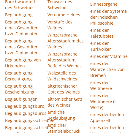
Bauchwandfett
Tonwort des
Sinnesorgane
des Schweines
Schweines
eines der Systeme
Beglaubigung
Vorname Heines
der indischen
Beglaubigung
Vorstufe des
Philosophie
eines Gesandten
Weines
eines der
bzw. Diplomaten
Winzersprache:
Teletubbies
Beglaubigung
Altersstadium des
eines der
eines Gesandten
Weines
Turkvölker
bzw. Diplomaten
Winzersprache:
eines der Vitamine
Beglaubigung von
Altersstadium,
eines der
Urkunden
Reife des Weines
Wahrzeichen von
Beglaubigung,
Wälzstelle des
Bremen
Berechtigung
Wildschweines
eines der
Beglaubigung,
altgriechischer
Weltmeere
Bescheinigung
Gott des Weines
eines der
Beglaubigungen
altrömischer Gott
Weltmeere (2
des Weines
Beglaubigungsbüro
Worte)
amtliche
Beglaubigungsbüros
eines der beiden
Beglaubigung
Beglaubigungsschreiben
Appenzell
amtlicher
Beglaubigungsschreiben
eines der beiden
Stempelabdruck