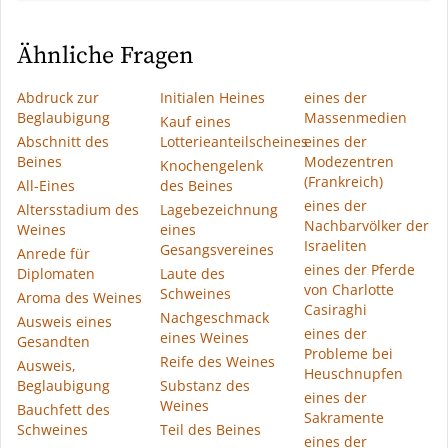
Ähnliche Fragen
Abdruck zur
Initialen Heines
eines der
Beglaubigung
Massenmedien
Kauf eines
Abschnitt des
Lotterieanteilscheines
eines der
Beines
Modezentren
Knochengelenk
(Frankreich)
All-Eines
des Beines
eines der
Altersstadium des
Lagebezeichnung
Nachbarvölker der
Weines
eines
Israeliten
Gesangsvereines
Anrede für
eines der Pferde
Diplomaten
Laute des
von Charlotte
Schweines
Aroma des Weines
Casiraghi
Nachgeschmack
Ausweis eines
eines der
eines Weines
Gesandten
Probleme bei
Reife des Weines
Ausweis,
Heuschnupfen
Beglaubigung
Substanz des
eines der
Weines
Bauchfett des
Sakramente
Schweines
Teil des Beines
eines der