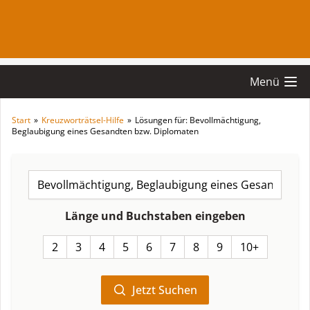
Menü
Start
»
Kreuzworträtsel-Hilfe
»
Lösungen für: Bevollmächtigung,
Beglaubigung eines Gesandten bzw. Diplomaten
Länge und Buchstaben eingeben
2
3
4
5
6
7
8
9
10+
Jetzt Suchen