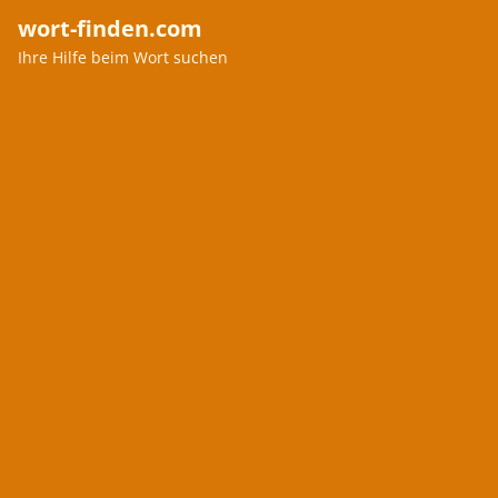
wort-finden.com
Ihre Hilfe beim Wort suchen