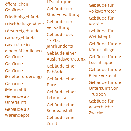
Löschtruppe
öffentlichen
Gebäude für
Gebäude der
Gebäude
Volksvertreter
Stadtverwaltung
Friedhofsgebäude
Gebäude für
Gebäude der
Frischhaltegebäude
Vorräte
Verwaltung
Förstereigebäude
Gebäude für
Gebäude des
Wettkämpfe
Gartengebäude
17./18.
Gebäude für die
Gaststätte in
Jahrhunderts
Körperpflege
einem öffentlichen
Gebäude einer
Gebäude
Gebäude für die
Auslandsvertretung
Löschtruppe
Gebäude
Gebäude einer
Gebäude für die
Gebäude
Behörde
Pflanzenzucht
(Briefbeförderung)
Gebäude einer
Gebäude für die
Gebäude
Burg
Unterkunft von
(Mehrzahl)
Gebäude einer
Truppen
Gebäude als
Lehranstalt
Gebäude für
Unterkunft
Gebäude einer
gewerbliche
Gebäude als
Sendeanstalt
Zwecke
Warendepot
Gebäude einer
Zunft