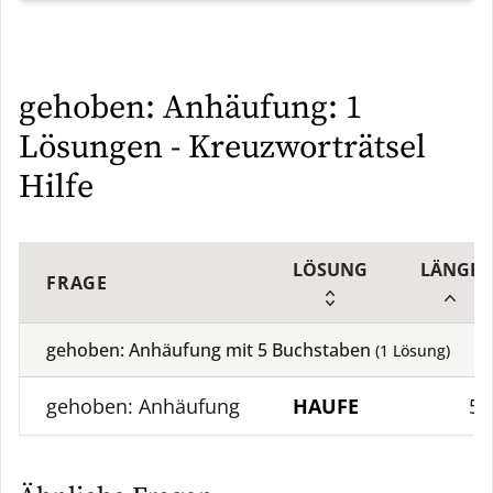
gehoben: Anhäufung: 1
Lösungen - Kreuzworträtsel
Hilfe
LÖSUNG
LÄNGE
FRAGE
gehoben: Anhäufung mit
5
Buchstaben
(
1
Lösung)
gehoben: Anhäufung
HAUFE
5