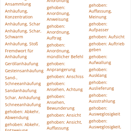
Anordnung
Ansammlung
gehoben:
gehoben:
Anhäufung,
Auffassung,
Anordnung,
Konzentration
Meinung
Anweisung
Anhäufung, Schar
gehoben:
gehoben:
Aufpasser
Anhäufung, Schar,
Anordnung,
Schwarm
gehoben: Aufsicht
Auftrag
Anhäufung, Stoß
gehoben: Auftrieb
gehoben:
geben
Fremdwort für
Anordnung,
Anhäufung
mündlicher Befehl
gehoben:
Aufwallung
Geröllanhäufung
gehoben:
Anprangerung
gehoben:
Gesteinsanhäufung
Ausklang
gehoben: Anschiss
Sand-,
gehoben:
Schneeanhäufung
gehoben:
Auslieferung
Ansehen, Achtung
Sandanhäufung
gehoben:
gehoben:
Schar, Anhäufung
Ausstrahlung
Ansehen,
Schneeanhäufung
Bewunderung
gehoben:
gehoben: Abkehr,
Ausweglosigkeit
gehoben: Ansicht
Abwendung
gehoben:
gehoben: Ansicht,
gehoben: Abkehr,
Ausweglosigkeit,
Auffassung
Entzweiung