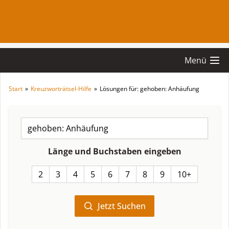
Menü
Start
»
Kreuzworträtsel-Hilfe
»
Lösungen für: gehoben: Anhäufung
Länge und Buchstaben eingeben
2
3
4
5
6
7
8
9
10+
Jetzt Suchen