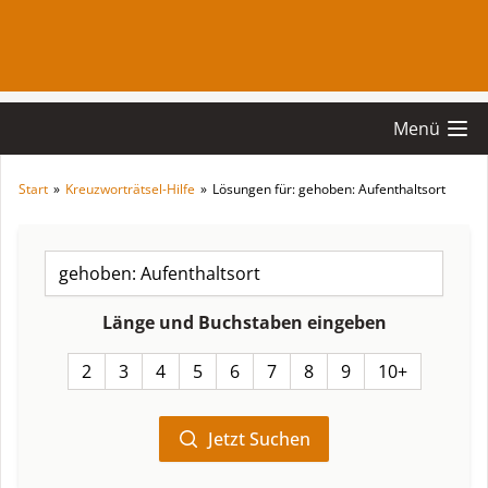
Menü
Start
»
Kreuzworträtsel-Hilfe
»
Lösungen für: gehoben: Aufenthaltsort
Länge und Buchstaben eingeben
2
3
4
5
6
7
8
9
10+
Jetzt Suchen