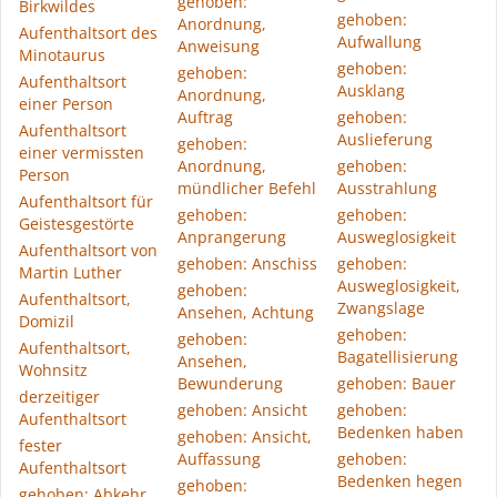
gehoben:
Birkwildes
gehoben:
Anordnung,
Aufenthaltsort des
Aufwallung
Anweisung
Minotaurus
gehoben:
gehoben:
Aufenthaltsort
Ausklang
Anordnung,
einer Person
Auftrag
gehoben:
Aufenthaltsort
Auslieferung
gehoben:
einer vermissten
Anordnung,
gehoben:
Person
mündlicher Befehl
Ausstrahlung
Aufenthaltsort für
gehoben:
gehoben:
Geistesgestörte
Anprangerung
Ausweglosigkeit
Aufenthaltsort von
gehoben: Anschiss
gehoben:
Martin Luther
Ausweglosigkeit,
gehoben:
Aufenthaltsort,
Zwangslage
Ansehen, Achtung
Domizil
gehoben:
gehoben:
Aufenthaltsort,
Bagatellisierung
Ansehen,
Wohnsitz
Bewunderung
gehoben: Bauer
derzeitiger
gehoben: Ansicht
gehoben:
Aufenthaltsort
Bedenken haben
gehoben: Ansicht,
fester
Auffassung
gehoben:
Aufenthaltsort
Bedenken hegen
gehoben:
gehoben: Abkehr,