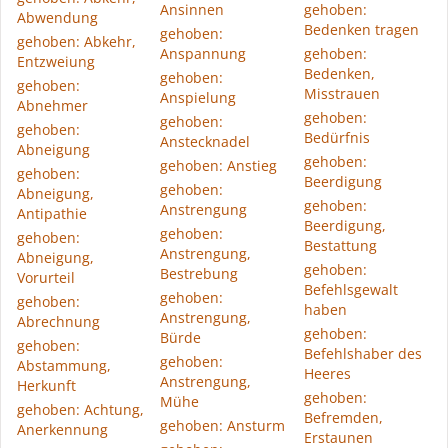
Ansinnen
gehoben:
Abwendung
Bedenken tragen
gehoben:
gehoben: Abkehr,
Anspannung
gehoben:
Entzweiung
Bedenken,
gehoben:
gehoben:
Misstrauen
Anspielung
Abnehmer
gehoben:
gehoben:
gehoben:
Bedürfnis
Anstecknadel
Abneigung
gehoben:
gehoben: Anstieg
gehoben:
Beerdigung
gehoben:
Abneigung,
gehoben:
Anstrengung
Antipathie
Beerdigung,
gehoben:
gehoben:
Bestattung
Anstrengung,
Abneigung,
gehoben:
Bestrebung
Vorurteil
Befehlsgewalt
gehoben:
gehoben:
haben
Anstrengung,
Abrechnung
gehoben:
Bürde
gehoben:
Befehlshaber des
gehoben:
Abstammung,
Heeres
Anstrengung,
Herkunft
gehoben:
Mühe
gehoben: Achtung,
Befremden,
gehoben: Ansturm
Anerkennung
Erstaunen