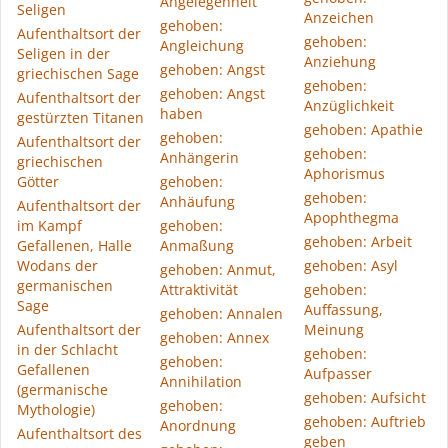
Angelegenheit
Seligen
Anzeichen
gehoben:
Aufenthaltsort der
gehoben:
Angleichung
Seligen in der
Anziehung
gehoben: Angst
griechischen Sage
gehoben:
gehoben: Angst
Aufenthaltsort der
Anzüglichkeit
haben
gestürzten Titanen
gehoben: Apathie
gehoben:
Aufenthaltsort der
gehoben:
Anhängerin
griechischen
Aphorismus
Götter
gehoben:
gehoben:
Anhäufung
Aufenthaltsort der
Apophthegma
im Kampf
gehoben:
gehoben: Arbeit
Gefallenen, Halle
Anmaßung
Wodans der
gehoben: Asyl
gehoben: Anmut,
germanischen
Attraktivität
gehoben:
Sage
Auffassung,
gehoben: Annalen
Aufenthaltsort der
Meinung
gehoben: Annex
in der Schlacht
gehoben:
gehoben:
Gefallenen
Aufpasser
Annihilation
(germanische
gehoben: Aufsicht
gehoben:
Mythologie)
gehoben: Auftrieb
Anordnung
Aufenthaltsort des
geben