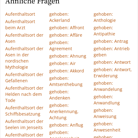
Ähnliche Fragen
Aufenthaltsort
gehoben:
gehoben:
Ackerland
Anthologie
Aufenthaltsort
beim Arzt
gehoben: Affront
gehoben:
Antipathie
Aufenthaltsort der
gehoben: Affäre
Asen
gehoben: Antrag
gehoben:
Aufenthaltsort der
Agreement
gehoben: Antrieb
Asen in der
geben
gehoben: Ahnung
nordischen
gehoben: Antwort
gehoben: Air
Mythologie
gehoben: Antwort,
gehoben: Akkord
Aufenthaltsort der
Erwiderung
gehoben:
Gefallenen
gehoben:
Amtsenthebung
Aufenthaltsort der
Anwandelung
gehoben:
Helden nach dem
gehoben:
Andenken
Tode
Anwandlung
gehoben:
Aufenthaltsort der
gehoben:
Anerkennung,
Schiffsbesatzung
Anweisung
Achtung
Aufenthaltsort der
gehoben:
gehoben: Anflug
Seelen im Jenseits
Anwesenheit
gehoben:
Aufenthaltsort der
gehoben: