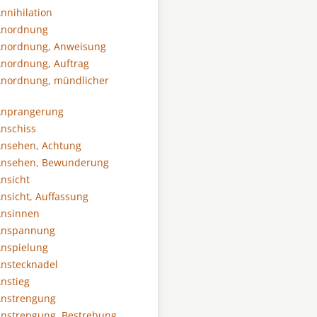
nnihilation
Anordnung
Anordnung, Anweisung
nordnung, Auftrag
Anordnung, mündlicher
Anprangerung
nschiss
Ansehen, Achtung
Ansehen, Bewunderung
nsicht
nsicht, Auffassung
Ansinnen
Anspannung
Anspielung
nstecknadel
nstieg
Anstrengung
nstrengung, Bestrebung