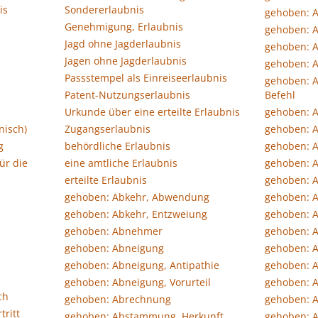
is
Sondererlaubnis
gehoben: A
Genehmigung, Erlaubnis
gehoben: 
Jagd ohne Jagderlaubnis
gehoben: 
Jagen ohne Jagderlaubnis
gehoben: A
Passstempel als Einreiseerlaubnis
gehoben: 
Patent-Nutzungserlaubnis
Befehl
Urkunde über eine erteilte Erlaubnis
gehoben: 
nisch)
Zugangserlaubnis
gehoben: A
g
behördliche Erlaubnis
gehoben: 
ür die
eine amtliche Erlaubnis
gehoben: 
erteilte Erlaubnis
gehoben: A
gehoben: Abkehr, Abwendung
gehoben: A
gehoben: Abkehr, Entzweiung
gehoben: 
gehoben: Abnehmer
gehoben: 
gehoben: Abneigung
gehoben: 
gehoben: Abneigung, Antipathie
gehoben: A
gehoben: Abneigung, Vorurteil
gehoben: A
ch
gehoben: Abrechnung
gehoben: 
tritt
gehoben: Abstammung, Herkunft
gehoben: A