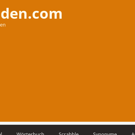
nden.com
hen
l
Wörterbuch
Scrabble
Synonyme
A