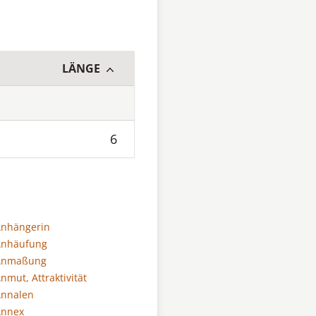
LÄNGE
6
Anhängerin
Anhäufung
Anmaßung
nmut, Attraktivität
Annalen
Annex