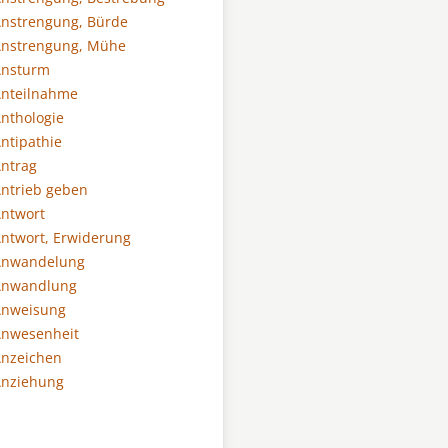
Anstrengung, Bürde
Anstrengung, Mühe
Ansturm
Anteilnahme
nthologie
ntipathie
ntrag
ntrieb geben
ntwort
ntwort, Erwiderung
Anwandelung
Anwandlung
Anweisung
Anwesenheit
Anzeichen
Anziehung