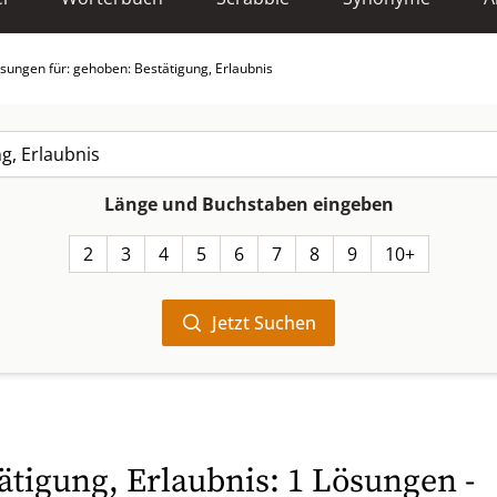
sungen für: gehoben: Bestätigung, Erlaubnis
Länge und Buchstaben eingeben
2
3
4
5
6
7
8
9
10+
Jetzt Suchen
ätigung, Erlaubnis: 1 Lösungen -